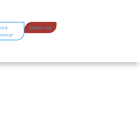
ord
Doneer nu
ponsor