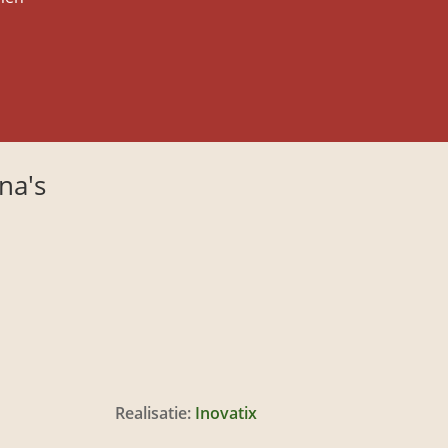
na's
Realisatie:
Inovatix